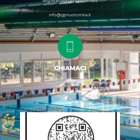
segreteria@gpnuotomira.it
info@gpnuotomira.it
CHIAMACI
+ 39 041422019
+ 39 3668339381