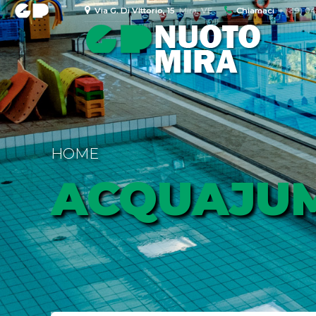
Via G. Di VIttorio, 15
Mira, VE
Chiamaci
+ (39) 0
HOME
ACQUAJU