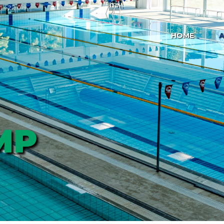
41 422 019
HOME
A
MP