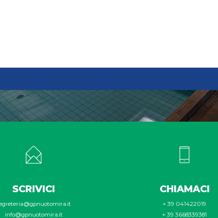
SCRIVICI
CHIAMACI
egreteria@gpnuotomira.it
+ 39 041422019
info@gpnuotomira.it
+ 39 3668339381