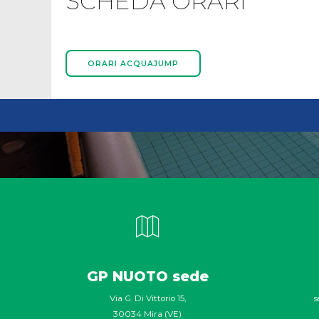
SCHEDA ORARI
ORARI ACQUAJUMP
GP NUOTO sede
Via G. Di Vittorio 15,
s
30034 Mira (VE)