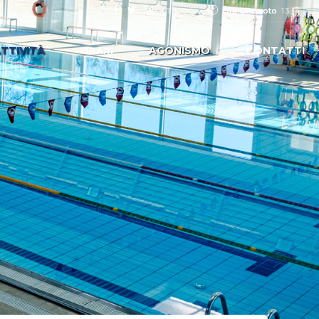
Ora GPnuoto
13:14
TikTok
TTIVITÀ
AGONISMO
CONTATTI
ORARI