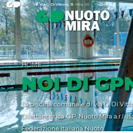
Via G. Di VIttorio, 15
Mira, VE
Chiamaci
+ (39) 0
HOME
NOI DI G
La piscina comunale di via G. Di Vitto
Dilettantistica G.P. Nuoto Mira a.r.l. i
Federazione Italiana Nuoto.