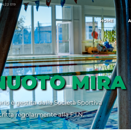
41 422 019
HOME
A
PNUOTO MIRA
rio è gestita dalla Società Sportiva
scritta regolarmente alla F.I.N.