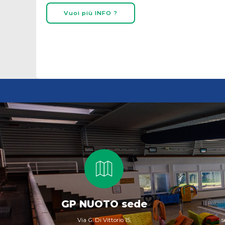
Vuoi più INFO ?
GP NUOTO sede
Via G. Di Vittorio 15,
s