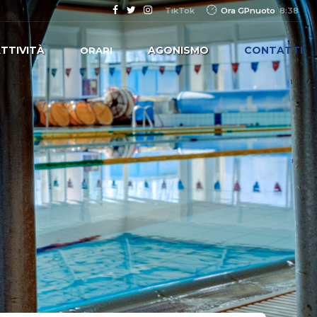
Ora GPnuoto
8:38
TikTok
TTIVITÀ
AGONISMO
CONTATTI
ORARI