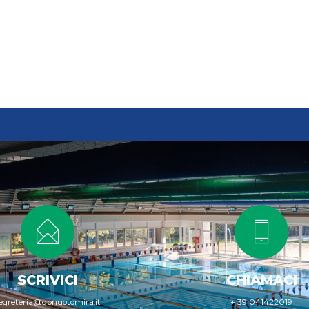
SCRIVICI
CHIAMACI
egreteria@gpnuotomira.it
+ 39 041422019