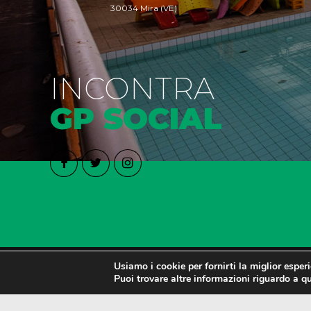
30034 Mira (VE)
INCONTRA
GP SOCIAL
Usiamo i cookie per fornirti la miglior esper
© Copyright GP Nuoto Mira 2025 | p.iva 02570240271
Puoi trovare altre informazioni riguardo a qu