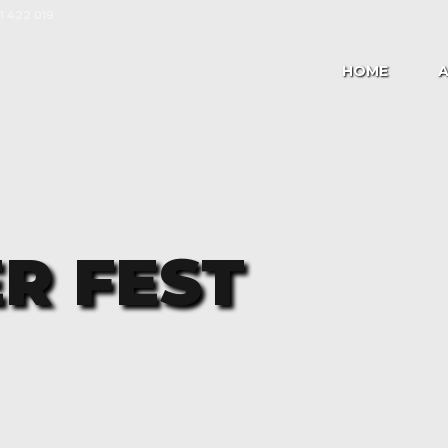
41 422 019
HOME
A
R FEST