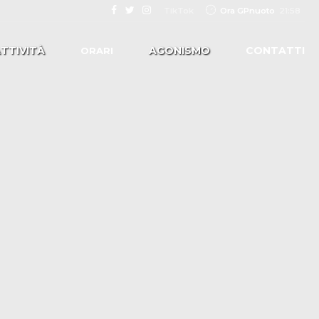
Ora GPnuoto
21:58
TikTok
TTIVITÀ
AGONISMO
CONTATTI
ORARI