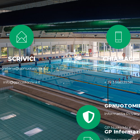
SCRIVICI
CHIAMACI
egreteria@gpnuotomira.it
+ 39 041422019
info@gpnuotomira.it
+ 39 3668339381
GPNUOTOMIR
Informativa Privacy
GP Nuoto Mira
GP Informazio
Informazioni ex art.