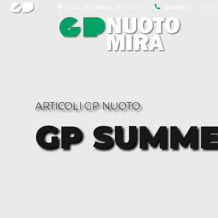
Via G. Di VIttorio, 15
Mira, VE
Chiamaci
+ (39) 0
ARTICOLI GP NUOTO
GP SUMME