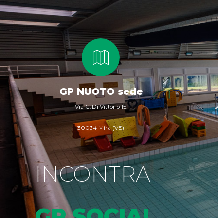
GP NUOTO sede
Via G. Di Vittorio 15,
s
30034 Mira (VE)
INCONTRA
GP SOCIAL